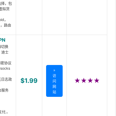
选择，包
虚拟货
oid，
ux，路由
PN
器切换
x、迪士
d加密协议
ocks
»
访
无日志政
$1.99
★★★★
问
网
台服务
站
支付,、