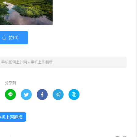
赞(
0
)

：
手机如何上外网
»
手机上网翻墙
分享到





手机上网翻墙