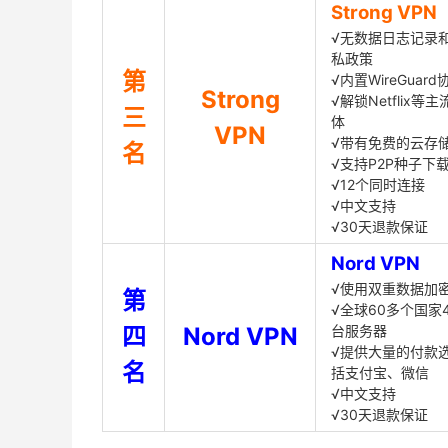
Strong VPN
√无数据日志记录
私政策
第
√内置WireGuard
Strong
√解锁Netflix等
三
体
VPN
√带有免费的云存
名
√支持P2P种子下
√12个同时连接
√中文支持
√30天退款保证
Nord VPN
√使用双重数据加
第
√全球60多个国家4
四
Nord VPN
台服务器
√提供大量的付款
名
括支付宝、微信
√中文支持
√30天退款保证