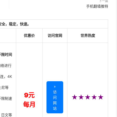
下一篇
手机翻墙推特
安全，稳定，快速。
优惠价
访问官网
世界热度
不限时间
网络进行
直连，4K
»
迪士尼等
访
9元
★★★★★
问
不限制速
网
每月
站
、日文等