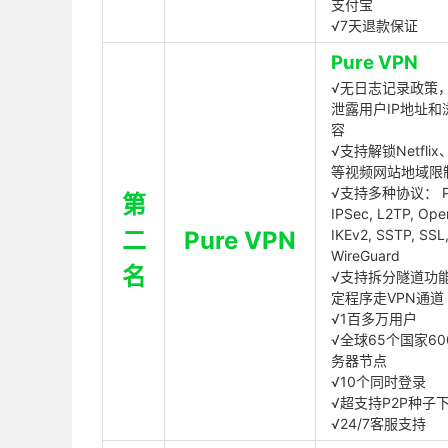
支付宝
√7天退款保证
Pure VPN
√无日志记录政策，
泄露用户IP地址和
容
√支持解锁Netflix、
等视频网站地域限
√支持多种协议： P
第
IPSec, L2TP, Op
二
Pure VPN
IKEv2, SSTP, SSL
WireGuard
名
√支持拆分隧道功
定程序走VPN通道
√1百多万用户
√全球65个国家60
务器节点
√10个同时登录
√超支持P2P种子
√24/7客服支持