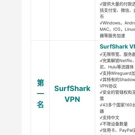
√提供大量的付款
括支付宝、微信、
币
√Windows，Andr
MAC，IOS，Lin
器等服务加速
SurfShark V
√无限带宽、服务
√完美解锁Netfli
尼、Hulu等流媒体
√支持Wireguar
√其特有的Shadows
第
VPN协议
SurfShark
一
√安全的管辖权和
VPN
策
名
√43多个国家160
器
√支持中文
√不限设备数量
√信用卡、PayPal