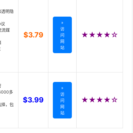
和透明隐
»
协议
访
主流流媒
$3.79
★★★★☆
问
网
储
站
载
密
»
000多
访
$3.99
★★★★☆
问
选择，包
网
站