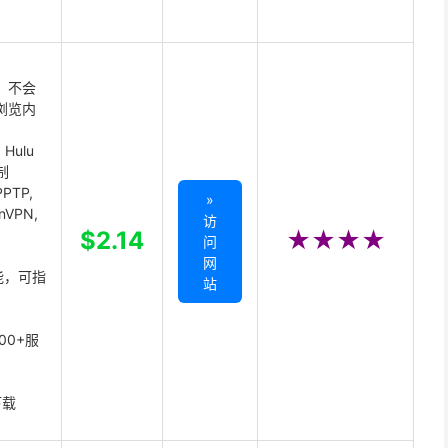
 不会
浏览内
Hulu
制
PTP,
»
enVPN,
访
,
$2.14
★★★★
问
网
能，可指
站
00+服
下载