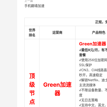
上一篇
手机翻墙加速
正规，
世界
运营商
产品特色
排名
Green加速器
√最低9元/月，有
套餐
√使用256位加密
SSL保护
√CN2、CIA线路
顶
秒开，高速稳定
√解锁Netflix、
级
Green加速
主流流媒体
√不限设备数量、
节
器
度
√无日志策略
点
√支持中文、英文