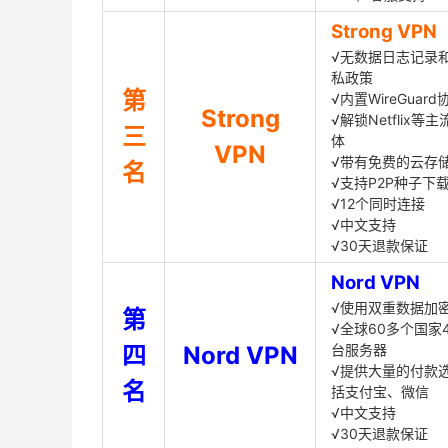
Strong VPN
√无数据日志记录
私政策
第
√内置WireGuard
Strong
√解锁Netflix等
三
体
VPN
√带有免费的云存
名
√支持P2P种子下
√12个同时连接
√中文支持
√30天退款保证
Nord VPN
√使用双重数据加
第
√全球60多个国家4
四
Nord VPN
台服务器
√提供大量的付款
名
括支付宝、微信
√中文支持
√30天退款保证