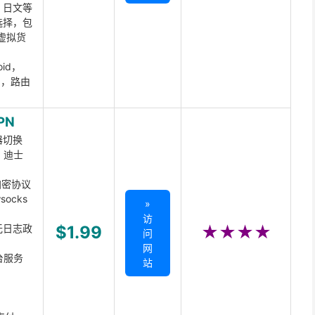
、日文等
选择，包
虚拟货
oid，
ux，路由
PN
器切换
x、迪士
d加密协议
ocks
»
访
无日志政
$1.99
★★★★
问
网
台服务
站