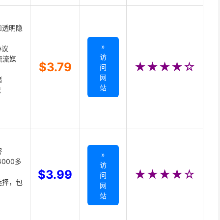
和透明隐
»
协议
访
主流流媒
$3.79
★★★★☆
问
网
储
站
载
密
»
000多
访
$3.99
★★★★☆
问
选择，包
网
站