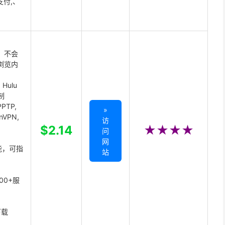
支付,、
 不会
浏览内
Hulu
制
PTP,
»
enVPN,
访
,
$2.14
★★★★
问
网
能，可指
站
00+服
下载