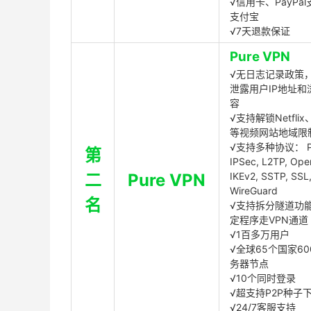
√信用卡、PayPal
支付宝
√7天退款保证
Pure VPN
√无日志记录政策，
泄露用户IP地址和
容
√支持解锁Netflix、
等视频网站地域限
√支持多种协议： P
第
IPSec, L2TP, Op
二
Pure VPN
IKEv2, SSTP, SSL
WireGuard
名
√支持拆分隧道功
定程序走VPN通道
√1百多万用户
√全球65个国家60
务器节点
√10个同时登录
√超支持P2P种子
√24/7客服支持