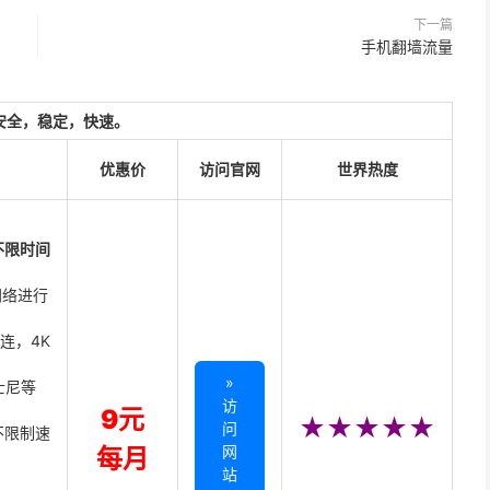
下一篇
手机翻墙流量
安全，稳定，快速。
优惠价
访问官网
世界热度
不限时间
网络进行
直连，4K
»
迪士尼等
访
9元
★★★★★
问
不限制速
网
每月
站