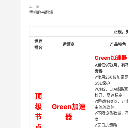
上一篇
手机脸书翻墙
正规，
世界
运营商
产品特色
排名
Green加速器
√最低9元/月，有
套餐
√使用256位加密
SSL保护
√CN2、CIA线路
顶
秒开，高速稳定
√解锁Netflix、
级
Green加速
主流流媒体
√不限设备数量、
节
器
度
√无日志策略
点