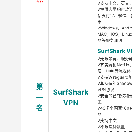
√支持中文、英文
√提供大量的付款
括支付宝、微信、
币
√Windows，Andr
MAC，IOS，Lin
器等服务加速
SurfShark V
√无限带宽、服务
√完美解锁Netfli
尼、Hulu等流媒体
√支持Wireguar
√其特有的Shadows
第
VPN协议
SurfShark
一
√安全的管辖权和
VPN
策
名
√43多个国家160
器
√支持中文
√不限设备数量