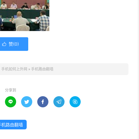
赞(
0
)

：
手机如何上外网
»
手机路由翻墙
分享到





手机路由翻墙