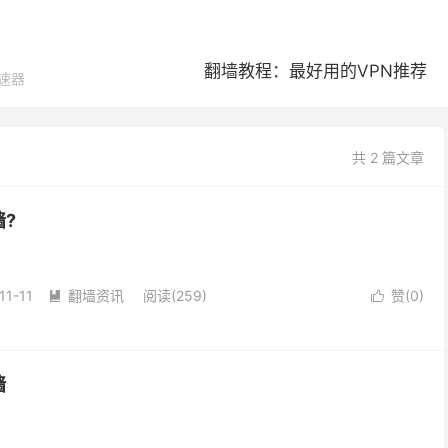
翻墙教程：最好用的VPN推荐
加速器
共 2 篇文章
墙?
11-11
翻墙资讯
阅读(259)
赞(
0
)


墙